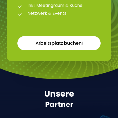
Inkl. Meetingraum & Küche
Netzwerk & Events
A
r
b
e
i
t
s
p
l
a
t
z
b
u
c
h
e
n
!
Unsere
Partner