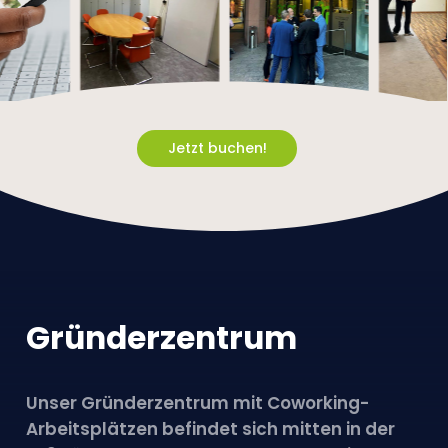
J
e
t
z
t
b
u
c
h
e
n
!
Gründer­­zentrum
Unser Gründerzentrum mit Coworking-
Arbeitsplätzen befindet sich mitten in der