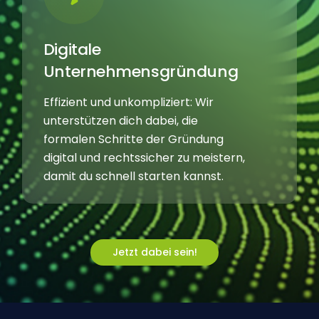
Digitale
Unternehmensgründung
Effizient und unkompliziert: Wir
unterstützen dich dabei, die
formalen Schritte der Gründung
digital und rechtssicher zu meistern,
damit du schnell starten kannst.
J
e
t
z
t
d
a
b
e
i
s
e
i
n
!